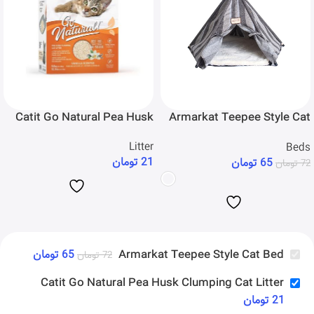
Catit Go Natural Pea Husk
Armarkat Teepee Style Cat
Clumping Cat Litter
Bed
Litter
Beds
21
تومان
65
تومان
72
تومان
Armarkat Teepee Style Cat Bed
65
تومان
72
تومان
Catit Go Natural Pea Husk Clumping Cat Litter
21
تومان