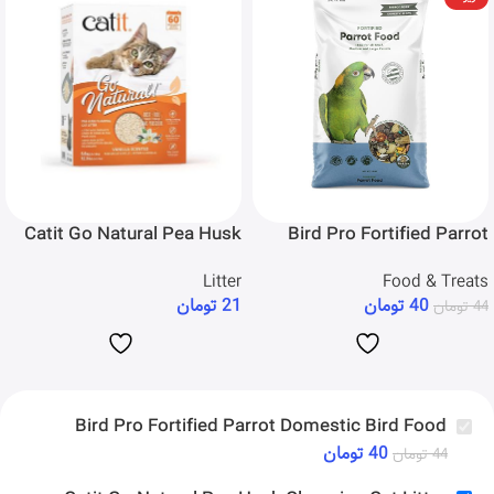
Catit Go Natural Pea Husk
Bird Pro Fortified Parrot
Clumping Cat Litter
Domestic Bird Food
Litter
Food & Treats
21
تومان
40
تومان
44
تومان
Bird Pro Fortified Parrot Domestic Bird Food
40
تومان
44
تومان