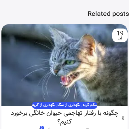
Related posts
19
آذر
سگ
,
گربه
,
نگهداری از سگ
,
نگهداری از گربه
چگونه با رفتار تهاجمی حیوان خانگی برخورد
کنیم؟
0