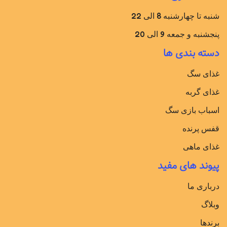
typography, no colors, no layout, no styles, all those things that
شنبه تا چهارشنبه 8 الی 22
convey the important signals that go beyond the mere textual,
پنجشنبه و جمعه 9 الی 20
hierarchies of information, weight, emphasis, oblique stresses,
priorities, all those subtle cues that also have visual and
دسته بندی ها
emotional appeal to the reader.
غذای سگ
غذای گربه
اسباب بازی سگ
قفس پرنده
غذای ماهی
پیوند های مفید
درباری ما
وبلاگ
برندها