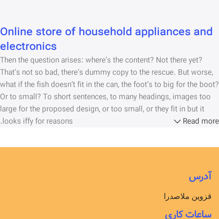
Online store of household appliances and
electronics
Then the question arises: where’s the content? Not there yet?
That’s not so bad, there’s dummy copy to the rescue. But worse,
what if the fish doesn’t fit in the can, the foot’s to big for the boot?
Or to small? To short sentences, to many headings, images too
large for the proposed design, or too small, or they fit in but it
looks iffy for reasons.
Read more
A client that’s unhappy for a reason is a problem, a client that’s
unhappy though he or her can’t quite put a finger on it is worse.
Chances are there wasn’t collaboration, communication, and
آدرس
checkpoints, there wasn’t a process agreed upon or specified
with the granularity required. It’s content strategy gone awry right
قزوین ملاصدرا
from the start. If that’s what you think how bout the other way
ساعات کاری
around? How can you evaluate content without design? No